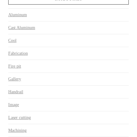
Aluminum
Cast Aluminum
Cool
Fabrication
Fire pit
Gallery
Handrail
Image
Laser cutting
Machining